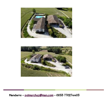
Mandarre -
polmerchez@msn.com
- 0033 770274403