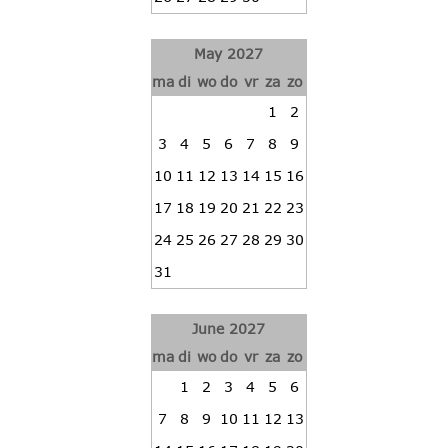
May 2027
ma
di
wo
do
vr
za
zo
1
2
3
4
5
6
7
8
9
10
11
12
13
14
15
16
17
18
19
20
21
22
23
24
25
26
27
28
29
30
31
June 2027
ma
di
wo
do
vr
za
zo
1
2
3
4
5
6
7
8
9
10
11
12
13