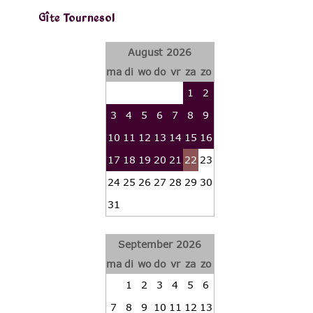
Gîte Tournesol
August 2026
ma
di
wo
do
vr
za
zo
1
2
3
4
5
6
7
8
9
10
11
12
13
14
15
16
17
18
19
20
21
22
23
24
25
26
27
28
29
30
31
September 2026
ma
di
wo
do
vr
za
zo
1
2
3
4
5
6
7
8
9
10
11
12
13