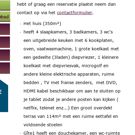
hebt of graag een reservatie plaatst neem dan
contact op via het
contactformulier
.
mbad
Het huis (350m²)
heeft 4 slaapkamers, 3 badkamers, 3 wc's
een uitgebreide keuken met 6 kookplaten,
oven, vaatwasmachine, 1 grote koelkast met
een gedeelte (3laden) diepvriezer, 1 kleinere
koelkast met diepvriesvak, microgolf en
andere kleine elektrische apparaten, ruime
bedden , TV met franse zenders, met DVD,
HDMI kabel beschikbaar om aan te sluiten op
je tablet zodat je andere posten kan kijken (
netflix, telenet enz...) Een groot overdekt
terras van 114m² met een ruime eettafel en
voldoende stoelen
Gîte1 heeft een douchekamer, een wc-ruimte